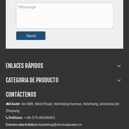
Send
4E30YD
4D32YG30
ENLACES RÁPIDOS
Preguntar
Preguntar
CATEGORIA DE PRODUCTO
CONTÁCTENOS
Añadir
: No 888, West Road, Xinchang Avenue, Xinchang, provincia de

Zhejiang
Teléfono
: + 86-575-86290401

Correo electrónico
:
marketing@xinchaipower.cn