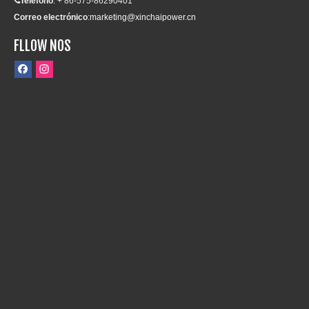
Teléfono
: + 86-575-86290401

Correo electrónico
:
marketing@xinchaipower.cn
FLLOW NOS